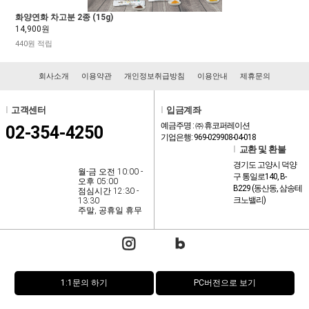
화양연화 차고분 2종 (15g)
14,900원
440원 적립
회사소개
이용약관
개인정보취급방침
이용안내
제휴문의
l
고객센터
l
입금계좌
예금주명 : ㈜ 휴코퍼레이션
02-354-4250
기업은행: 969-029908-04-018
l
교환 및 환불
경기도 고양시 덕양
월-금 오전 10:00 -
구 통일로140, B-
오후 05:00
B229 (동산동, 삼송테
점심시간 12:30 -
크노밸리)
13:30
주말, 공휴일 휴무
1:1문의 하기
PC버전으로 보기