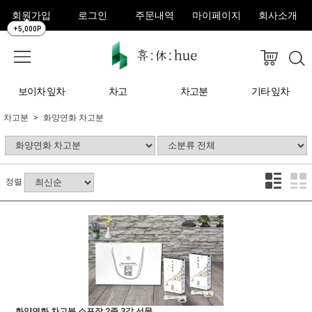
회원가입
로그인
주문내역
마이페이지
회사소개
+5,000P
보이차 잎차
차고
차고분
기타 잎차
차고분
화양연화 차고분
정렬
화양연화 차고분 소포장 2종 3갑 선물